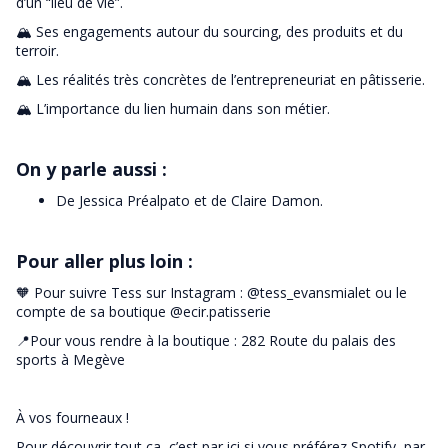
d’un “lieu de vie”.
🏔️ Ses engagements autour du sourcing, des produits et du
terroir.
🏔️ Les réalités très concrètes de l’entrepreneuriat en pâtisserie.
🏔️ L’importance du lien humain dans son métier.
On y parle aussi :
De Jessica Préalpato et de Claire Damon.
Pour aller plus loin :
🧡 Pour suivre Tess sur Instagram : @tess_evansmialet ou le
compte de sa boutique @ecir.patisserie
📍Pour vous rendre à la boutique : 282 Route du palais des
sports à Megève
À vos fourneaux !
Pour découvrir tout ça, c’est par ici si vous préférez
Spotify
, par